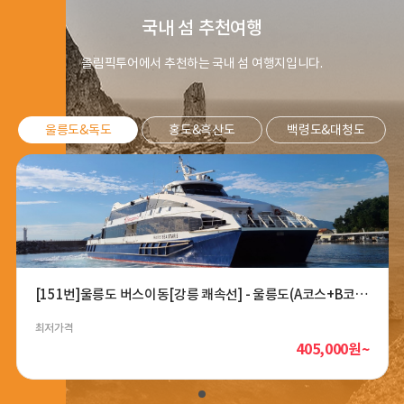
국내 섬 추천여행
올림픽투어에서 추천하는 국내 섬 여행지입니다.
울릉도&독도
홍도&흑산도
백령도&대청도
[151번]울릉도 버스이동[강릉 쾌속선] - 울릉도(A코스+B코
스) + 관음도 3일
최저가격
405,000원~