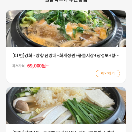
[01번]강화 - 망향 전망대+화개정원+풍물시장+광성보+황태
두부전골
69,000원~
최저가격
예약하기