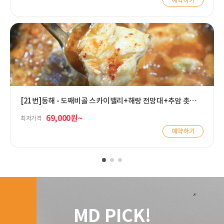
예약하기
[21번]동해 - 도째비골 스카이밸리+해랑 전망대+추암 촛대바
위+북평시장+곰치국
69,000원~
최저가격
예약하기
MD PICK!