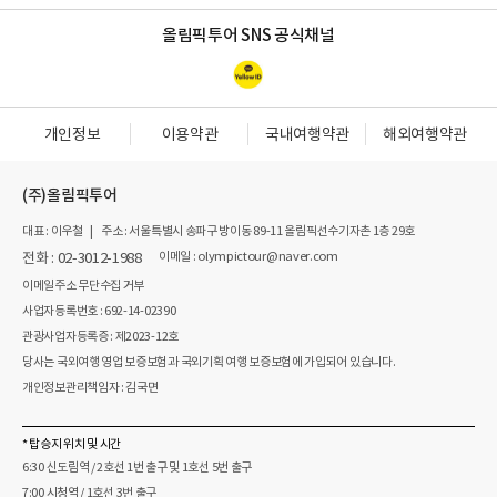
올림픽투어 SNS 공식채널
개인정보
이용약관
국내여행약관
해외여행약관
(주)올림픽투어
대표 : 이우철
|
주소 : 서울특별시 송파구 방이동 89-11 올림픽선수기자촌 1층 29호
전화 : 02-3012-1988
이메일 : olympictour@naver.com
이메일주소 무단수집 거부
사업자등록번호 : 692-14-02390
관광사업자등록증 : 제2023-12호
당사는 국외여행 영업 보증보험과 국외기획 여행 보증보험에 가입되어 있습니다.
개인정보관리책임자 : 김국면
* 탑승지 위치 및 시간
6:30 신도림역 / 2호선 1번 출구 및 1호선 5번 출구
7:00 시청역 / 1호선 3번 출구