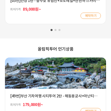
[03번]단양 1탄 - 충주호 유람선+모노레일+만천하 스카이워
크+손두부 버섯전골
89,000원~
최저가격
예약하기
올림픽투어 인기상품
[49번]부산 기차여행 시티투어 2탄 - 해동용궁사+아난티코브
+해운대
179,000원~
최저가격